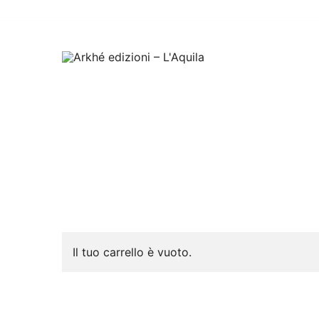
Vai
al
contenuto
Arkhé edizioni – L'Aquila
Il tuo carrello è vuoto.