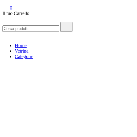
Arkhé edizioni – L'Aquila
0
Il tuo Carrello
Ricerca:
Home
Vetrina
Categorie