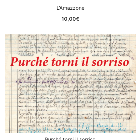
L’Amazzone
10,00
€
Purché torni il sorriso