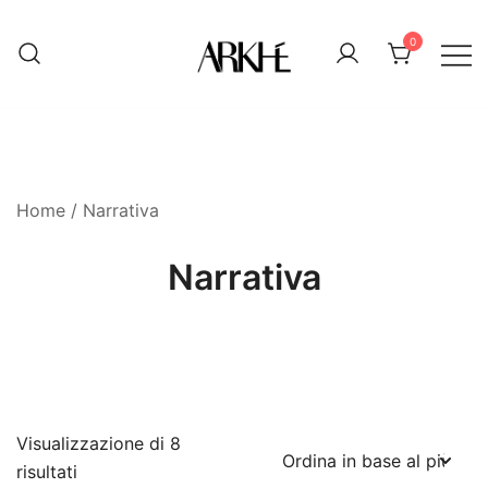
Vai
al
0
contenuto
Arkhé edizioni – L'Aquila
Home
/ Narrativa
Narrativa
Visualizzazione di 8
risultati