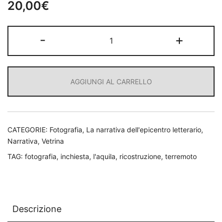
20,00
€
La
-
+
città
nascosta
-
AGGIUNGI AL CARRELLO
the
hidden
city
quantità
CATEGORIE:
Fotografia
,
La narrativa dell'epicentro letterario
,
Narrativa
,
Vetrina
TAG:
fotografia
,
inchiesta
,
l'aquila
,
ricostruzione
,
terremoto
Descrizione